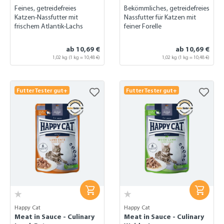
Feines, getreidefreies
Bekömmliches, getreidefreies
Katzen-Nassfutter mit
Nassfutter für Katzen mit
frischem Atlantik-Lachs
feiner Forelle
ab 10,69 €
ab 10,69 €
1,02 kg
(1 kg = 10,48 €)
1,02 kg
(1 kg = 10,48 €)
FutterTester gut+
FutterTester gut+
Happy Cat
Happy Cat
Meat in Sauce - Culinary
Meat in Sauce - Culinary