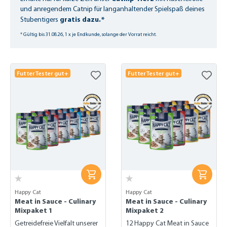
und anregendem Catnip für langanhaltender Spielspaß deines
gratis dazu.*
Stubentigers
* Gültig bis 31.08.26, 1 x je Endkunde, solange der Vorrat reicht.
FutterTester gut+
FutterTester gut+
Happy Cat
Happy Cat
Meat in Sauce - Culinary
Meat in Sauce - Culinary
Mixpaket 1
Mixpaket 2
Getreidefreie Vielfalt unserer
12 Happy Cat Meat in Sauce