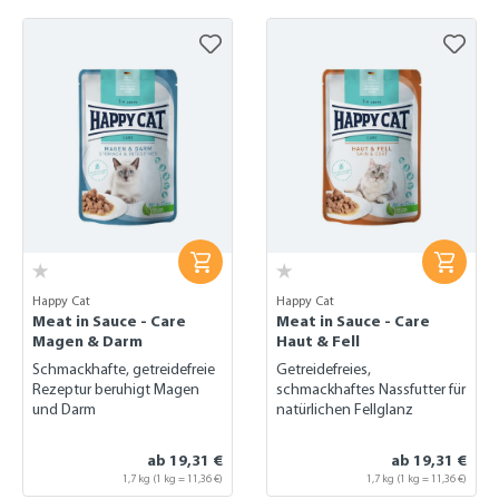
Happy Cat
Happy Cat
Meat in Sauce - Care
Meat in Sauce - Care
Magen & Darm
Haut & Fell
Schmackhafte, getreidefreie
Getreidefreies,
Rezeptur beruhigt Magen
schmackhaftes Nassfutter für
und Darm
natürlichen Fellglanz
ab 19,31 €
ab 19,31 €
1,7 kg
(1 kg = 11,36 €)
1,7 kg
(1 kg = 11,36 €)