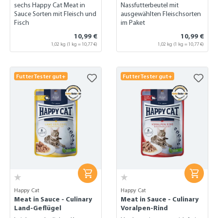
sechs Happy Cat Meat in
Nassfutterbeutel mit
Sauce Sorten mit Fleisch und
ausgewählten Fleischsorten
Fisch
im Paket
10,99 €
10,99 €
1,02 kg
(1 kg = 10,77 €)
1,02 kg
(1 kg = 10,77 €)
FutterTester gut+
FutterTester gut+
Happy Cat
Happy Cat
Meat in Sauce - Culinary
Meat in Sauce - Culinary
Land-Geflügel
Voralpen-Rind