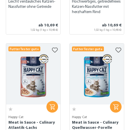
Leicht verdauliches Katzen-
Hochwertiges, getreidefreies
Nassfutter ohne Getreide
Katzen-Nassfutter mit
herzhaftem Rind
ab 10,69 €
ab 10,69 €
1,02 kg
(1 kg = 10,48 €)
1,02 kg
(1 kg = 10,48 €)
FutterTester gut+
FutterTester gut+
Happy Cat
Happy Cat
Meat in Sauce - Culinary
Meat in Sauce - Culinary
Atlantik-Lachs
Quellwasser-Forelle