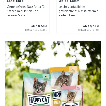
Land-Ente
Weide-Lamm
Getreidefreies Nassfutter für
Leicht verdauliches,
Katzen mit Fleisch und
getreidefreies Nassfutter mit
leckerer Soße
zartem Lamm
ab 10,69 €
ab 10,69 €
1,02 kg
(1 kg = 10,48 €)
1,02 kg
(1 kg = 10,48 €)