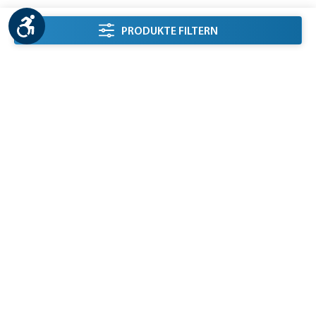
Werkzeugleiste anzeigen
Seitenleiste Filter
PRODUKTE FILTERN