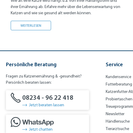
Wie alt eine Katze wird hängt u.a. von ihrer Haltungsform und
ihrer Ernährung ab. Erfahre mehr über die Lebenserwartung von
Katzen und wie sie gesund alt werden können.
WIE ALT WERDEN KATZEN?
WEITERLESEN
Persönliche Beratung
Service
Fragen zu Katzenernährung & -gesundheit?
Kundenservice
Persönlich beraten lassen:
Futterberatung
Katzenfutter-A
08234 - 96 22 418
Probiertaschen
Jetzt beraten lassen
Treueprogramm
Newsletter
Händlersuche
Tierarztsuche
Jetzt chatten