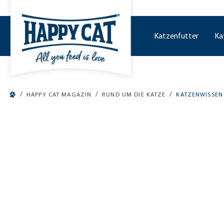
tinhalt springen
Katzenfutter
Ka
/
/
/
HAPPY CAT MAGAZIN
RUND UM DIE KATZE
KATZENWISSEN