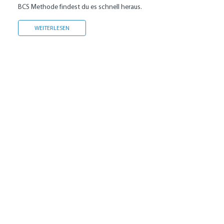
BCS Methode findest du es schnell heraus.
TRAUMFIGUR ODER ÜBERGEWICHT?
WEITERLESEN