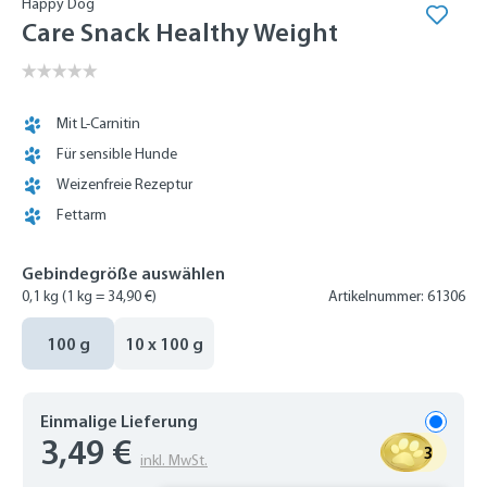
Happy Dog
Care Snack Healthy Weight
Mit L-Carnitin
Für sensible Hunde
Weizenfreie Rezeptur
Fettarm
Gebindegröße auswählen
0,1 kg
(1 kg = 34,90 €)
Artikelnummer: 61306
100 g
10 x 100 g
Einmalige Lieferung
3,49 €
3
inkl. MwSt.