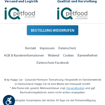
Versand und Logistik
Qualität und Herstellung
u
e
n
it
g
BESTELLUNG WIDERRUFEN
Kontakt
Impressum
Datenschutz
AGB & Kundeninformationen
Widerruf
Cookies
Barrierefreiheit
Datenschutz-Facebook
© by Happy Cat - Gesunde Premium Tiernahrung. Hergestellt im Familienbetrieb
in Deutschland. Happy Cat ist eine Marke der Interquell GmbH.
* Alle Preise inkl. gesetzl. Mehrwertsteuer zzgl.
Versandkosten
und ggf.
Nachnahmegebühren, wenn nicht anders angegeben.
Werkzeugleiste anzeigen
** Niedrigster Gesamtpreis der letzten 30 Tage vor der Preisermäßigung.