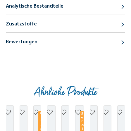
Analytische Bestandteile
Zusatzstoffe
Bewertungen
Ähnliche Produkte
Produktgalerie überspringen
M
5
it
e
S
r
u
&
p
1