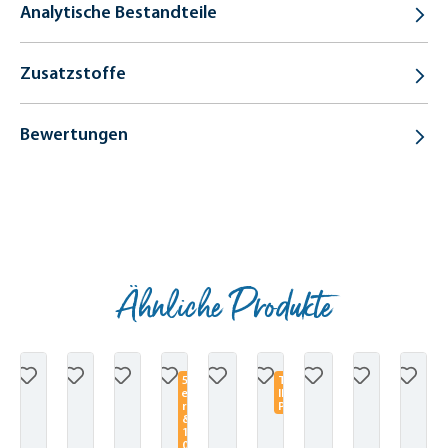
Analytische Bestandteile
Zusatzstoffe
Bewertungen
Ähnliche Produkte
Produktgalerie überspringen
5
T
e
IP
r
P
&
1
0