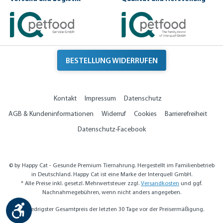
e
S
s
n
z
a
e
c
n
k
z
e
n
BESTELLUNG WIDERRUFEN
Kontakt
Impressum
Datenschutz
AGB & Kundeninformationen
Widerruf
Cookies
Barrierefreiheit
Datenschutz-Facebook
© by Happy Cat - Gesunde Premium Tiernahrung. Hergestellt im Familienbetrieb
in Deutschland. Happy Cat ist eine Marke der Interquell GmbH.
* Alle Preise inkl. gesetzl. Mehrwertsteuer zzgl.
Versandkosten
und ggf.
Nachnahmegebühren, wenn nicht anders angegeben.
Werkzeugleiste anzeigen
** Niedrigster Gesamtpreis der letzten 30 Tage vor der Preisermäßigung.