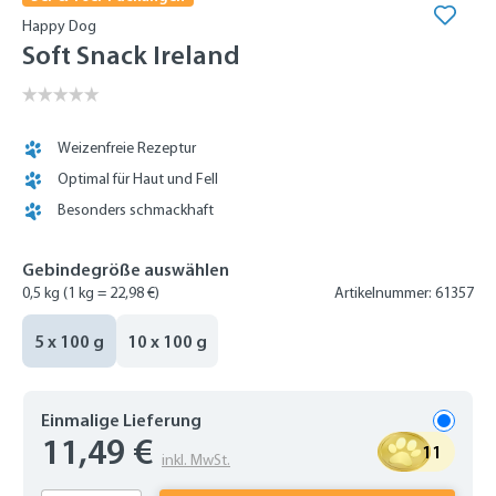
Happy Dog
Soft Snack Ireland
Weizenfreie Rezeptur
Optimal für Haut und Fell
Besonders schmackhaft
Gebindegröße auswählen
0,5 kg
(1 kg = 22,98 €)
Artikelnummer: 61357
5 x 100 g
10 x 100 g
Einmalige Lieferung
11,49 €
11
inkl. MwSt.