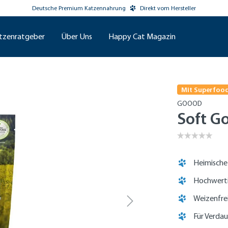
Deutsche Premium Katzennahrung
Direkt vom Hersteller
tzenratgeber
Über Uns
Happy Cat Magazin
Mit Superfoo
GOOOD
Soft G
Heimische
Hochwerti
Weizenfre
Für Verda