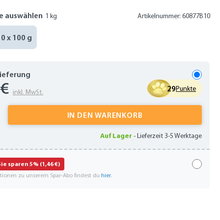
e auswählen
1 kg
Artikelnummer: 60877B10
10 x 100 g
Lieferung
 €
29
Punkte
inkl. MwSt.
 Anzahl: Gib den gewünschten Wert ein oder
IN DEN WARENKORB
Auf Lager
-
Lieferzeit 3-5 Werktage
Sie sparen 5% (1,46 €)
ationen zu unserem Spar-Abo findest du
hier
.