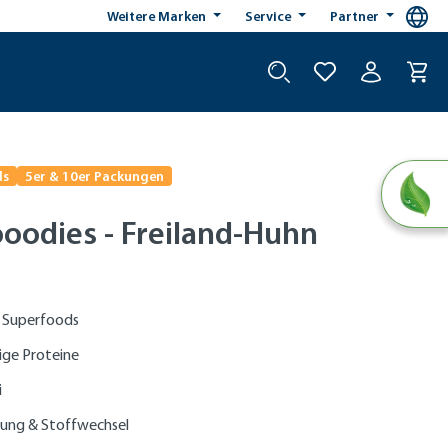
Weitere Marken
Service
Partner
ds
5er & 10er Packungen
ooodies - Freiland-Huhn
 Superfoods
ge Proteine
i
uung & Stoffwechsel