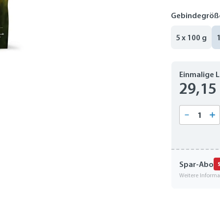
Gebindegröß
5 x 100 g
Einmalige 
29,15
Produkt
Spar-Abo
Weitere Inform