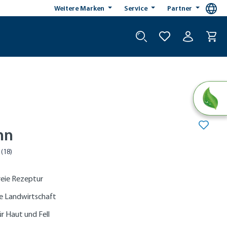
Weitere Marken
Service
Partner
hn
reie Rezeptur
he Landwirtschaft
r Haut und Fell