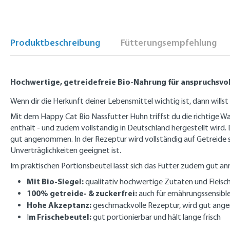
Produktbeschreibung
Fütterungsempfehlung
Hochwertige, getreidefreie Bio-Nahrung für anspruchsvo
Wenn dir die Herkunft deiner Lebensmittel wichtig ist, dann wills
Mit dem Happy Cat Bio Nassfutter Huhn triffst du die richtige Wah
enthält - und zudem vollständig in Deutschland hergestellt wird
gut angenommen. In der Rezeptur wird vollständig auf Getreide 
Unverträglichkeiten geeignet ist.
Im praktischen Portionsbeutel lässt sich das Futter zudem gut anri
Mit Bio-Siegel:
qualitativ hochwertige Zutaten und Fleisch 
100% getreide- & zuckerfrei:
auch für ernährungssensibl
Hohe Akzeptanz:
geschmackvolle Rezeptur, wird gut an
m Frischebeutel:
I
gut portionierbar und hält lange frisch