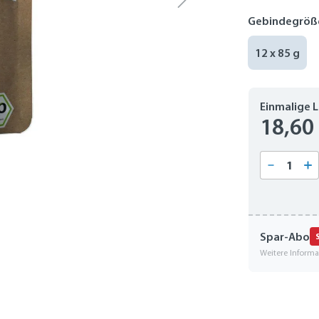
Gebindegröß
12 x 85 g
Einmalige 
18,60
Produkt
Spar-Abo
Weitere Inform