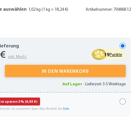
e auswählen
1,02 kg
(1 kg = 18,24 €)
Artikelnummer: 70486B12
Lieferung
 €
19
Punkte
inkl. MwSt.
 Anzahl: Gib den gewünschten Wert ein oder
IN DEN WARENKORB
Auf Lager
-
Lieferzeit 3-5 Werktage
Sie sparen 5% (0,93 €)
ationen zu unserem Spar-Abo findest du
hier
.