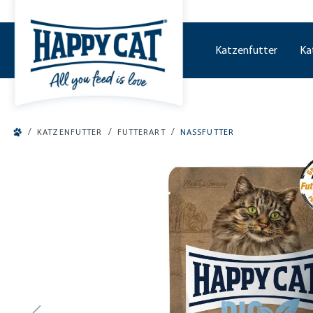
tinhalt springen
Katzenfutter
Ka
/
/
/
KATZENFUTTER
FUTTERART
NASSFUTTER