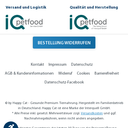
Versand und Logistik
Qualität und Herstellung
BESTELLUNG WIDERRUFEN
Kontakt
Impressum
Datenschutz
AGB & Kundeninformationen
Widerruf
Cookies
Barrierefreiheit
Datenschutz-Facebook
© by Happy Cat - Gesunde Premium Tiernahrung. Hergestellt im Familienbetrieb
in Deutschland. Happy Cat ist eine Marke der Interquell GmbH.
* Alle Preise inkl. gesetzl. Mehrwertsteuer zzgl.
Versandkosten
und ggf.
Nachnahmegebühren, wenn nicht anders angegeben.
Werkzeugleiste anzeigen