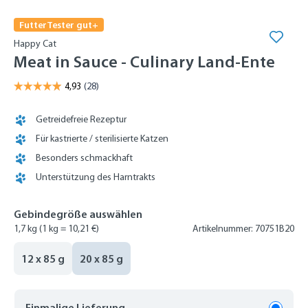
FutterTester gut+
Happy Cat
Meat in Sauce - Culinary Land-Ente
Getreidefreie Rezeptur
Für kastrierte / sterilisierte Katzen
Besonders schmackhaft
Unterstützung des Harntrakts
Gebindegröße auswählen
1,7 kg
(1 kg = 10,21 €)
Artikelnummer: 70751B20
12 x 85 g
20 x 85 g
Einmalige Lieferung