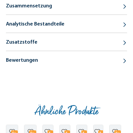
Zusammensetzung
Analytische Bestandteile
Zusatzstoffe
Bewertungen
Ähnliche Produkte
Produktgalerie überspringen
Fu
Fu
F
F
F
F
Fu