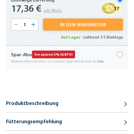
17,36 €
17
inkl. MwSt.
Produkt Anzahl: Gib den gewünschten Wert 
IN DEN WARENKORB
Auf Lager
-
Lieferzeit 3-5 Werktage
Spar-Abo
Sie sparen 5% (0,87 €)
Weitere Informationen zu unserem Spar-Abo findest du
hier
.
Produktbeschreibung
Fütterungsempfehlung