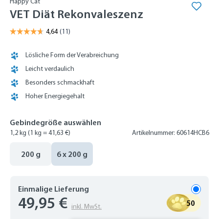
Happy Cat
VET Diät Rekonvaleszenz
Lösliche Form der Verabreichung
Leicht verdaulich
Besonders schmackhaft
Hoher Energiegehalt
Gebindegröße auswählen
1,2 kg
(1 kg = 41,63 €)
Artikelnummer: 60614HCB6
200 g
6 x 200 g
Einmalige Lieferung
49,95 €
50
inkl. MwSt.