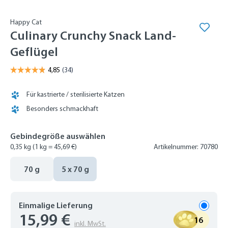
Happy Cat
Culinary Crunchy Snack Land-
Geflügel
Für kastrierte / sterilisierte Katzen
Besonders schmackhaft
Gebindegröße auswählen
0,35 kg
(1 kg = 45,69 €)
Artikelnummer: 70780
70 g
5 x 70 g
Einmalige Lieferung
15,99 €
16
inkl. MwSt.