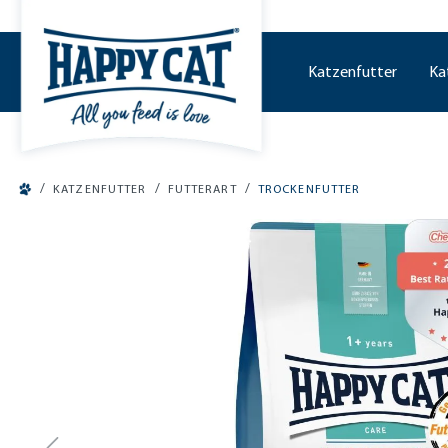
tinhalt springen
Katzenfutter
Ka
/
/
/
KATZENFUTTER
FUTTERART
TROCKENFUTTER