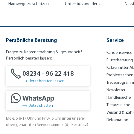
Harnwege zu schützen
Unterstützung der
Nassf
Nierenfunktion
Fellg
Persönliche Beratung
Service
Fragen zu Katzenernährung & -gesundheit?
Kundenservice
Persönlich beraten lassen:
Futterberatung
Katzenfutter-A
08234 - 96 22 418
Probiertaschen
Jetzt beraten lassen
Treueprogramm
Newsletter
Händlersuche
Tierarztsuche
Jetzt chatten
Versand & Zah
Mo-Do 8-17 Uhr und Fr 8-15 Uhr unter unserer
Reklamation
oben genannten Servicenummer (dt. Festnetz)