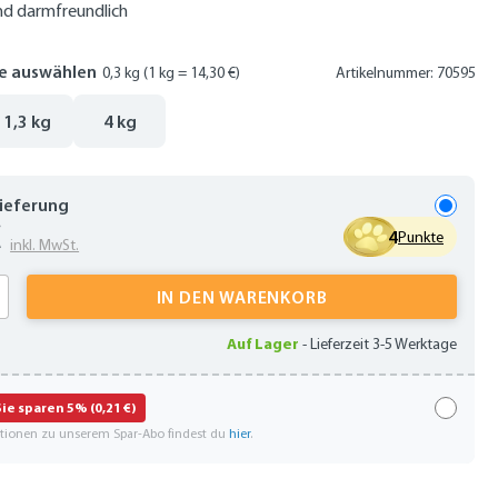
d darmfreundlich
e auswählen
0,3 kg
(1 kg = 14,30 €)
Artikelnummer: 70595
1,3 kg
4 kg
Lieferung
€
4
Punkte
inkl. MwSt.
 Anzahl: Gib den gewünschten Wert ein oder
IN DEN WARENKORB
Auf Lager
-
Lieferzeit 3-5 Werktage
Sie sparen 5% (0,21 €)
ationen zu unserem Spar-Abo findest du
hier
.