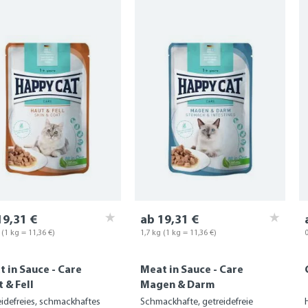
19,31 €
ab 19,31 €
g
(1 kg = 11,36 €)
1,7 kg
(1 kg = 11,36 €)
 in Sauce - Care
Meat in Sauce - Care
 & Fell
Magen & Darm
idefreies, schmackhaftes
Schmackhafte, getreidefreie