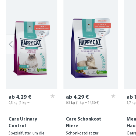
Produktgalerie überspringen
ab 4,29 €
ab 4,29 €
ab 
0,3 kg
(1 kg =
0,3 kg
(1 kg = 14,30 €)
1,7 k
14,30 €)
Care Urinary
Care Schonkost
Meat
Control
Niere
Haut
Spezialfutter, um die
Schonkostdiät zur
Getre