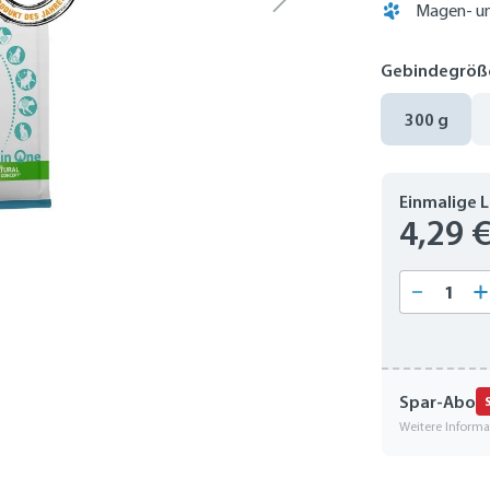
Magen- un
Gebindegröß
300 g
Einmalige 
4,29 
Produkt
Spar-Abo
Weitere Inform