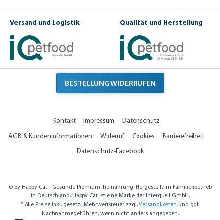
i
m
P
Versand und Logistik
Qualität und Herstellung
a
k
e
t
BESTELLUNG WIDERRUFEN
Kontakt
Impressum
Datenschutz
AGB & Kundeninformationen
Widerruf
Cookies
Barrierefreiheit
Datenschutz-Facebook
© by Happy Cat - Gesunde Premium Tiernahrung. Hergestellt im Familienbetrieb
in Deutschland. Happy Cat ist eine Marke der Interquell GmbH.
* Alle Preise inkl. gesetzl. Mehrwertsteuer zzgl.
Versandkosten
und ggf.
Nachnahmegebühren, wenn nicht anders angegeben.