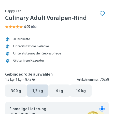
Happy Cat
Culinary Adult Voralpen-Rind
XL Krokette
Unterstützt die Gelenke
Unterstützung der Gebisspflege
Glutenfreie Rezeptur
Gebindegröße auswählen
1,3 kg
(1 kg = 8,45 €)
Artikelnummer: 70558
300 g
1,3 kg
4 kg
10 kg
Einmalige Lieferung