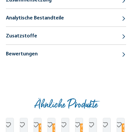
Analytische Bestandteile
Zusatzstoffe
Bewertungen
Ähnliche Produkte
Produktgalerie überspringen
F
F
F
F
u
u
u
u