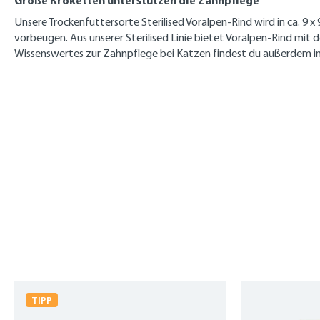
Große Kroketten unterstützen die Zahnpflege
Unsere Trockenfuttersorte Sterilised Voralpen-Rind wird in ca. 9
vorbeugen. Aus unserer Sterilised Linie bietet Voralpen-Rind mit de
Wissenswertes zur Zahnpflege bei Katzen findest du außerdem i
Produktgalerie überspringen
TIPP