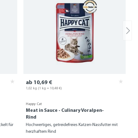
ab 10,69 €
1,02 kg
(1 kg = 10,48 €)
Happy Cat
Meat in Sauce - Culinary Voralpen-
Rind
kelt für
Hochwertiges, getreidefreies Katzen-Nassfutter mit
herzhaftem Rind