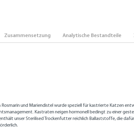
Zusammensetzung
Analytische Bestandteile
marin und Mariendistel wurde speziell für kastrierte Katzen entwic
chtsmanagement. Kastraten neigen hormonell bedingt zu einer gesteig
thält unser Sterilised Trockenfutter reichlich Ballaststoffe, die daf
örderlich.