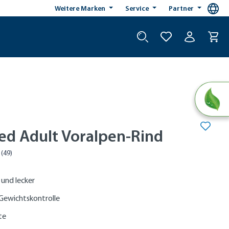
Weitere Marken
Service
Partner
sed Adult Voralpen-Rind
 und lecker
Gewichtskontrolle
te