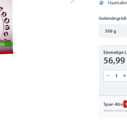
Haarballe
Gebindegröß
300 g
Einmalige 
56,99
Produkt
Spar-Abo
Weitere Inform