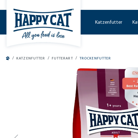
tinhalt springen
Katzenfutter
Ka
/
/
/
KATZENFUTTER
FUTTERART
TROCKENFUTTER