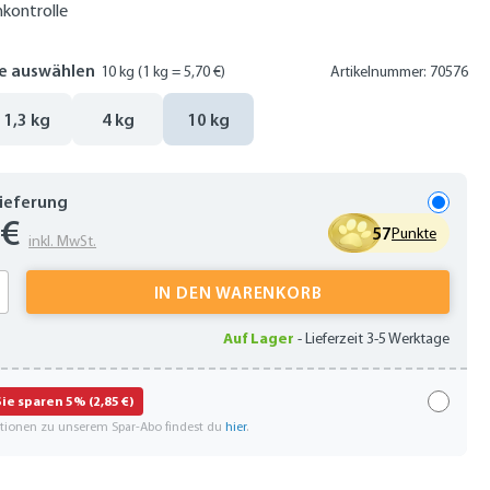
nkontrolle
e auswählen
10 kg
(1 kg = 5,70 €)
Artikelnummer: 70576
1,3 kg
4 kg
10 kg
Lieferung
 €
57
Punkte
inkl. MwSt.
 Anzahl: Gib den gewünschten Wert ein oder
IN DEN WARENKORB
Auf Lager
-
Lieferzeit 3-5 Werktage
Sie sparen 5% (2,85 €)
ationen zu unserem Spar-Abo findest du
hier
.