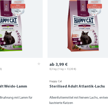
ab 3,99 €
€)
0,3 kg
(1 kg = 13,30 €)
Happy Cat
dult Weide-Lamm
Sterilised Adult Atlantik-Lachs
lnahrung mit Lamm für
Alleinfuttermittel mit feinem Lachs, entwic
kastrierte Katzen