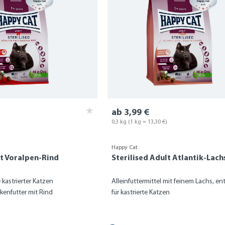
ab 3,99 €
)
0,3 kg
(1 kg = 13,30 €)
Happy Cat
lt Voralpen-Rind
Sterilised Adult Atlantik-Lach
 kastrierter Katzen
Alleinfuttermittel mit feinem Lachs, en
kenfutter mit Rind
für kastrierte Katzen