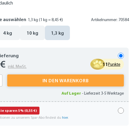
daulich
e auswählen
1,3 kg
(1 kg = 8,45 €)
Artikelnummer: 70584
4 kg
10 kg
1,3 kg
Lieferung
 €
11
Punkte
inkl. MwSt.
 Anzahl: Gib den gewünschten Wert ein oder
IN DEN WARENKORB
Auf Lager
-
Lieferzeit 3-5 Werktage
Sie sparen 5% (0,55 €)
ationen zu unserem Spar-Abo findest du
hier
.