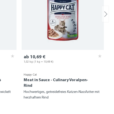
ab 10,69 €
1,02 kg
(1 kg = 10,48 €)
Happy Cat
s
Meat in Sauce - Culinary Voralpen-
Rind
twickelt
Hochwertiges, getreidefreies Katzen-Nassfutter mit
herzhaftem Rind