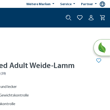
Weitere Marken
Service
Partner
ised Adult Weide-Lamm
 und lecker
Gewichtskontrolle
nkontrolle