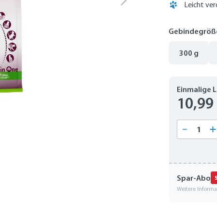
Leicht ver
Gebindegröß
300 g
Einmalige 
10,99
Produkt
Spar-Abo
Weitere Inform