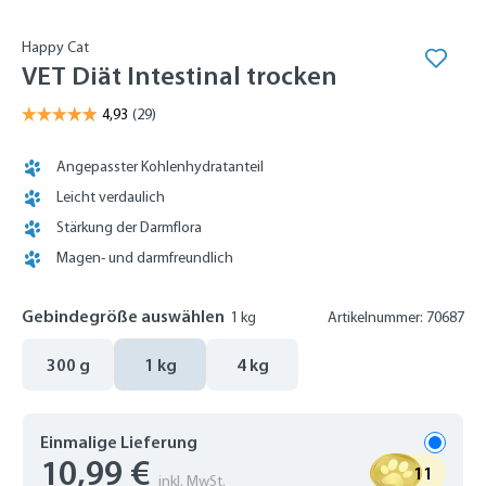
Happy Cat
VET Diät Intestinal trocken
Angepasster Kohlenhydratanteil
Leicht verdaulich
Stärkung der Darmflora
Magen- und darmfreundlich
Gebindegröße auswählen
1 kg
Artikelnummer: 70687
300 g
1 kg
4 kg
Einmalige Lieferung
10,99 €
11
inkl. MwSt.