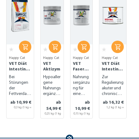
Happy Cat
Happy Cat
Happy Cat
Happy Cat
VET Diät
VET
VET
VET Diät
Intestinal
Aktizym
Faser
Intestinal
Low Fat
Mix
nass
Bei
Hypoaller
Nahrung
Zur
trocken
Störungen
gene
sergänzu
Regulierung
der
Nahrungs
ng für
akuter und
Fettverdauu
ergänzun
eine
chronischer
ng zu
g für die
geregelt
Magen-
ab 10,99 €
ab
ab
ab 16,32 €
fütternde
Verdauun
e
Darm-
0,3 kg
(1 kg =
1,2 kg
(1 kg =
54,99 €
10,99 €
Diät
g
Verdauu
Probleme
13,30 €)
13,60 €)
0,25 kg
(1 kg
0,15 kg
(1 kg
ng
= 219,96 €)
= 73,27 €)