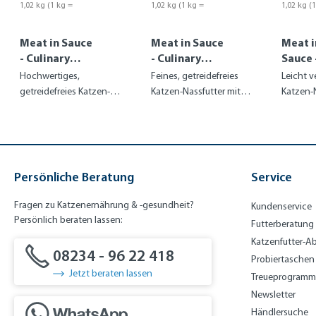
1,02 kg
(1 kg =
1,02 kg
(1 kg =
1,02 kg
(
10,48 €)
10,48 €)
10,48 €)
Meat in Sauce
Meat in Sauce
Meat i
- Culinary
- Culinary
Sauce 
Voralpen-
Atlantik-
Culina
Hochwertiges,
Feines, getreidefreies
Leicht v
Rind
Lachs
Land-
getreidefreies Katzen-
Katzen-Nassfutter mit
Katzen-
Geflüg
Nassfutter mit
frischem Atlantik-Lachs
ohne Ge
herzhaftem Rind
Persönliche Beratung
Service
Fragen zu Katzenernährung & -gesundheit?
Kundenservice
Persönlich beraten lassen:
Futterberatung
Katzenfutter-A
08234 - 96 22 418
Probiertaschen
Jetzt beraten lassen
Treueprogramm
Newsletter
Händlersuche