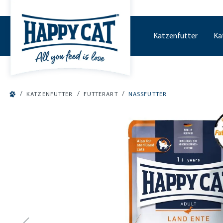
tinhalt springen
Katzenfutter
Ka
/
/
/
KATZENFUTTER
FUTTERART
NASSFUTTER