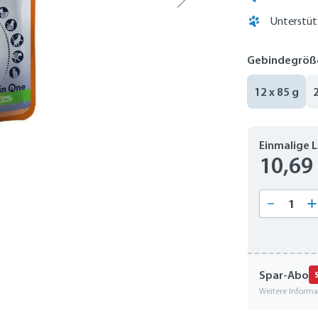
Unterstüt
Gebindegröß
12 x 85 g
Einmalige 
10,69
Produkt
Spar-Abo
Weitere Inform