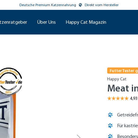
Deutsche Premium Katzennahrung
Direkt vom Hersteller
tzenratgeber
Über Uns
Happy Cat Magazin
FutterTester 
Happy Cat
Meat in
Getreidef
Für kastrie
Besonders