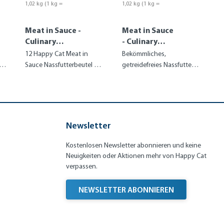
1,02 kg
(1 kg =
1,02 kg
(1 kg =
10,77 €)
10,48 €)
Meat in Sauce -
Meat in Sauce
Culinary
- Culinary
Mixpaket 2
Quellwasser-
12 Happy Cat Meat in
Bekömmliches,
Forelle
Sauce Nassfutterbeutel mit
getreidefreies Nassfutter
ausgewählten
für Katzen mit feiner
Fleischsorten im Paket
Forelle
Newsletter
Kostenlosen Newsletter abonnieren und keine
Neuigkeiten oder Aktionen mehr von Happy Cat
verpassen.
NEWSLETTER ABONNIEREN