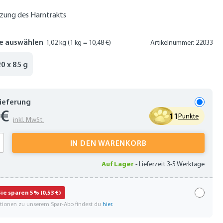
zung des Harntrakts
e auswählen
1,02 kg
(1 kg = 10,48 €)
Artikelnummer: 22033
20 x 85 g
Lieferung
 €
11
Punkte
inkl. MwSt.
 Anzahl: Gib den gewünschten Wert ein oder
IN DEN WARENKORB
Auf Lager
-
Lieferzeit 3-5 Werktage
Sie sparen 5% (0,53 €)
ationen zu unserem Spar-Abo findest du
hier
.