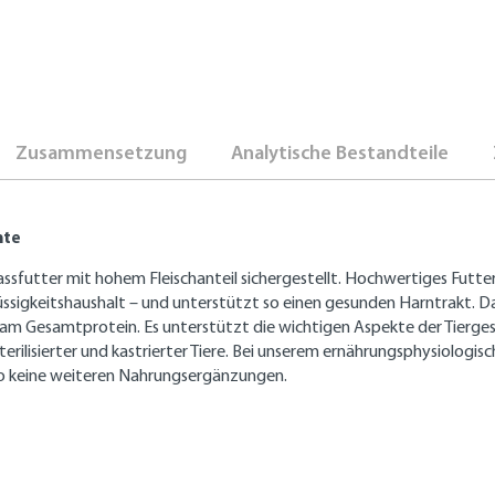
Zusammensetzung
Analytische Bestandteile
nte
sfutter mit hohem Fleischanteil sichergestellt. Hochwertiges Futter
Flüssigkeitshaushalt – und unterstützt so einen gesunden Harntrakt
e am Gesamtprotein. Es unterstützt die wichtigen Aspekte der Tierge
ilisierter und kastrierter Tiere. Bei unserem ernährungsphysiologisc
so keine weiteren Nahrungsergänzungen.