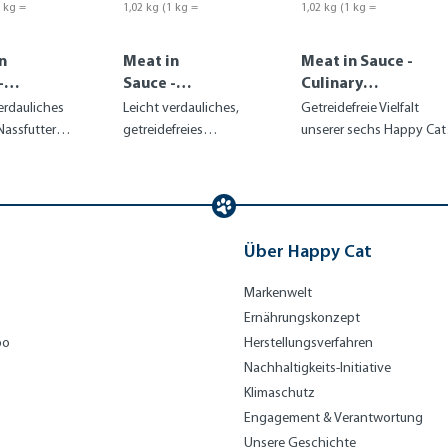
1 kg =
1,02 kg
(1 kg =
1,02 kg
(1 kg =
10,48 €)
10,77 €)
n
Meat in
Meat in Sauce -
-
Sauce -
Culinary
ry
Culinary
Mixpaket 1
erdauliches
Leicht verdauliches,
Getreidefreie Vielfalt
Weide-Lamm
Nassfutter
getreidefreies
unserer sechs Happy Cat
el
treide
Nassfutter mit zartem
Meat in Sauce Sorten mit
Lamm
Fleisch und Fisch
Über Happy Cat
Markenwelt
Ernährungskonzept
bo
Herstellungsverfahren
Nachhaltigkeits-Initiative
Klimaschutz
Engagement & Verantwortung
Unsere Geschichte