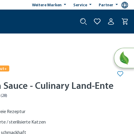
Weitere Marken
Service
Partner
gut+
 Sauce - Culinary Land-Ente
reie Rezeptur
rte / sterilisierte Katzen
 schmackhaft