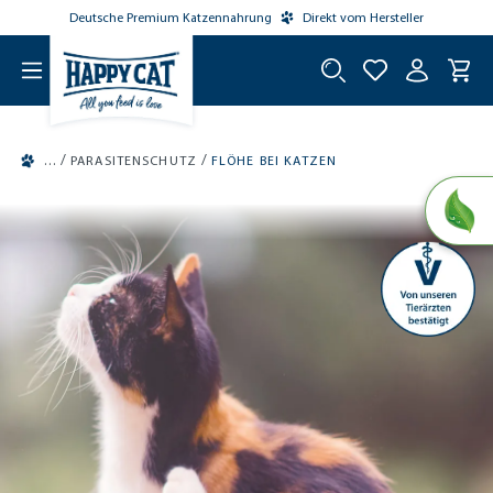
Deutsche Premium Katzennahrung
Direkt vom Hersteller
tinhalt springen
/
/
PARASITENSCHUTZ
FLÖHE BEI KATZEN