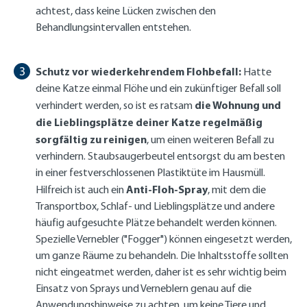
achtest, dass keine Lücken zwischen den
Behandlungsintervallen entstehen.
Schutz vor wiederkehrendem Flohbefall:
Hatte
deine Katze einmal Flöhe und ein zukünftiger Befall soll
die Wohnung und
verhindert werden, so ist es ratsam
die Lieblingsplätze deiner Katze regelmäßig
sorgfältig zu reinigen
, um einen weiteren Befall zu
verhindern. Staubsaugerbeutel entsorgst du am besten
in einer festverschlossenen Plastiktüte im Hausmüll.
Anti-Floh-Spray
Hilfreich ist auch ein
, mit dem die
Transportbox, Schlaf- und Lieblingsplätze und andere
häufig aufgesuchte Plätze behandelt werden können.
Spezielle Vernebler ("Fogger") können eingesetzt werden,
um ganze Räume zu behandeln. Die Inhaltsstoffe sollten
nicht eingeatmet werden, daher ist es sehr wichtig beim
Einsatz von Sprays und Verneblern genau auf die
Anwendungshinweise zu achten, um keine Tiere und