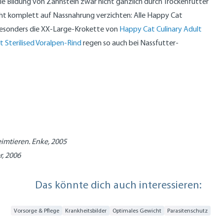
ie Bildung von Zahnstein zwar nicht gänzlich durch Trockenfutter
cht komplett auf Nassnahrung verzichten: Alle Happy Cat
 Besonders die XX-Large-Krokette von
Happy Cat Culinary Adult
 Sterilised Voralpen-Rind
regen so auch bei Nassfutter-
eimtieren. Enke, 2005
r, 2006
Das könnte dich auch interessieren:
Vorsorge & Pflege
Krankheitsbilder
Optimales Gewicht
Parasitenschutz