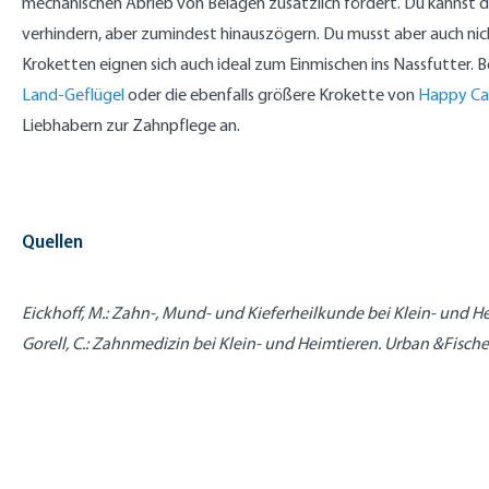
mechanischen Abrieb von Belägen zusätzlich fördert. Du kannst d
verhindern, aber zumindest hinauszögern. Du musst aber auch ni
Kroketten eignen sich auch ideal zum Einmischen ins Nassfutter.
Land-Geflügel
oder die ebenfalls größere Krokette von
Happy Cat
Liebhabern zur Zahnpflege an.
Quellen
Eickhoff, M.: Zahn-, Mund- und Kieferheilkunde bei Klein- und H
Gorell, C.: Zahnmedizin bei Klein- und Heimtieren. Urban &Fische