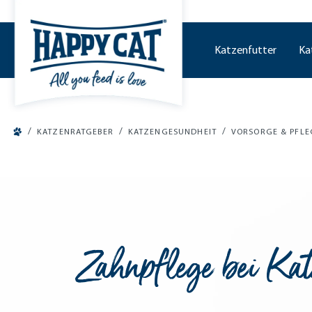
tinhalt springen
Katzenfutter
Ka
/
/
/
KATZENRATGEBER
KATZENGESUNDHEIT
VORSORGE & PFLE
Zahnpflege bei Kat