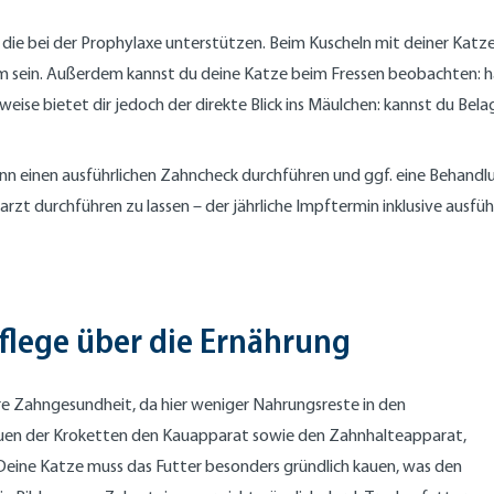
n, die bei der Prophylaxe unterstützen. Beim Kuscheln mit deiner Ka
m sein. Außerdem kannst du deine Katze beim Fressen beobachten: ha
weise bietet dir jedoch der direkte Blick ins Mäulchen: kannst du Be
Er kann einen ausführlichen Zahncheck durchführen und ggf. eine Behan
rarzt durchführen zu lassen – der jährliche Impftermin inklusive ausf
flege über die Ernährung
re Zahngesundheit, da hier weniger Nahrungsreste in den
uen der Kroketten den Kauapparat sowie den Zahnhalteapparat,
ine Katze muss das Futter besonders gründlich kauen, was den