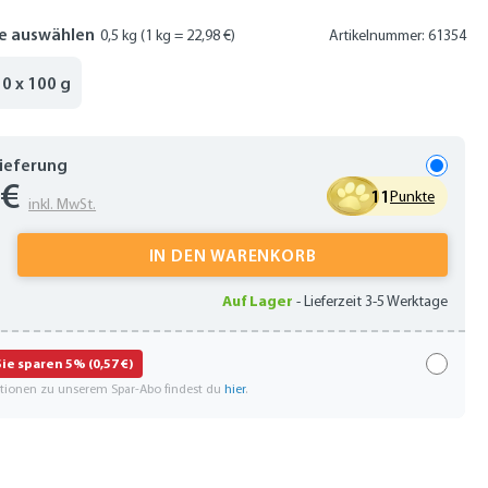
e auswählen
0,5 kg
(1 kg = 22,98 €)
Artikelnummer: 61354
10 x 100 g
Lieferung
 €
11
Punkte
inkl. MwSt.
 Anzahl: Gib den gewünschten Wert ein oder
IN DEN WARENKORB
Auf Lager
-
Lieferzeit 3-5 Werktage
Sie sparen 5% (0,57 €)
ationen zu unserem Spar-Abo findest du
hier
.