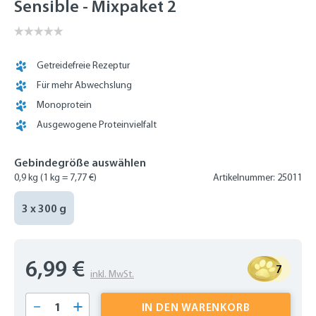
Sensible - Mixpaket 2
Getreidefreie Rezeptur
Für mehr Abwechslung
Monoprotein
Ausgewogene Proteinvielfalt
Gebindegröße auswählen
0,9 kg
(1 kg = 7,77 €)
Artikelnummer: 25011
3 x 300 g
6,99 €
7
inkl. MwSt.
Produkt Anzahl: Gib den gewünschten Wert 
IN DEN WARENKORB